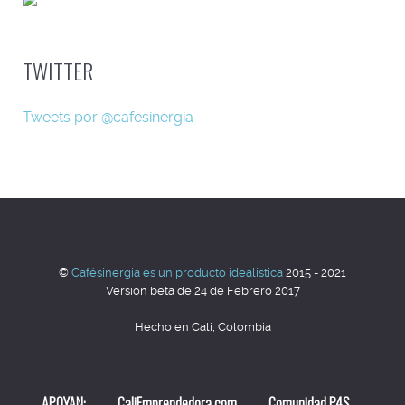
TWITTER
Tweets por @cafesinergia
©
Cafésinergia es un producto idealistica
2015 - 2021
Versión beta de 24 de Febrero 2017
Hecho en Cali, Colombia
APOYAN:
CaliEmprendedora.com
Comunidad P4S