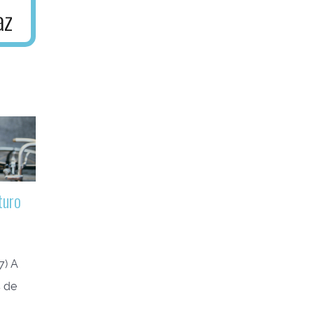
turo
7) A
s de