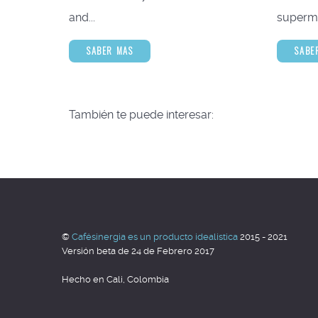
and...
superme
SABER MAS
SABE
También te puede interesar:
©
Cafésinergia es un producto idealistica
2015 - 2021
Versión beta de 24 de Febrero 2017
Hecho en Cali, Colombia