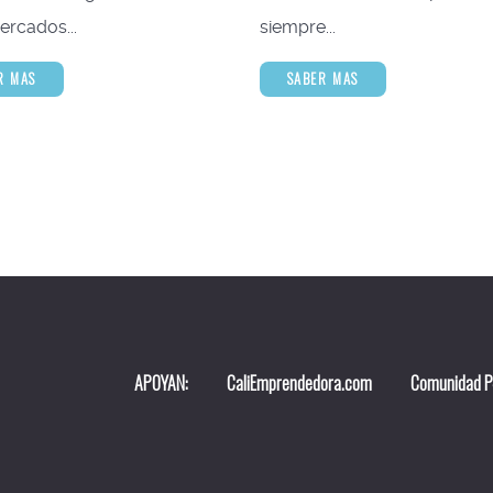
rcados...
siempre...
R MAS
SABER MAS
APOYAN:
CaliEmprendedora.com
Comunidad 