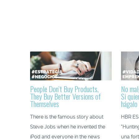
People Don’t Buy Products,
No mal
They Buy Better Versions of
Si quie
Themselves
hágalo
There is the famous story about
HBR ES
Steve Jobs when he invented the
"Huntin
iPod and everyone in the news
una for